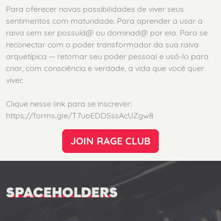
Para oferecer novas possibilidades de viver seus
sentimentos com maturidade. Para aprender a usar a
raiva sem ser possuíd@ ou dominad@ por ela. Para se
reconectar com o poder transformador da sua raiva
arquetípica — retomar seu poder pessoal e usá-lo para
criar, com consciência e verdade, a vida que você quer
viver.
Clique nesse link para se inscrever:
https://forms.gle/T7uoEDDSssAcUZgw8
JOIN RAGE CLUB
SPACEHOLDERS