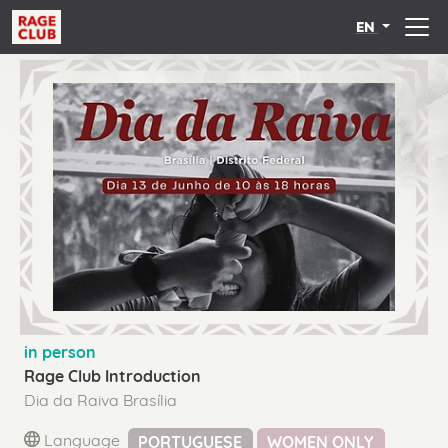
EN
in person
Rage Club Introduction
Dia da Raiva Brasília
Language
PORTUGUESE
WOMEN ONLY